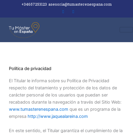
Ir
+34657253123
asesoria@tumasterenespana.com
al
contenido
Política de privacidad
El Titular le informa sobre su Política de Privacidad
respecto del tratamiento y protección de los datos de
carácter personal de los usuarios que puedan ser
recabados durante la navegación a través del Sitio Web:
www.tumasterenespana.com
que es un programa de la
empresa
http://www.jaquealareina.com
En este sentido, el Titular garantiza el cumplimiento de la